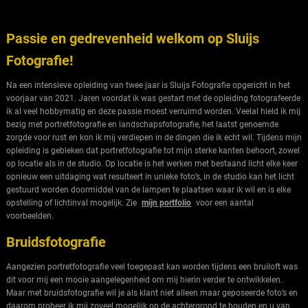
Passie en gedrevenheid welkom op Sluijs
Fotografie!
Na een intensieve opleiding van twee jaar is Sluijs Fotografie opgericht in het
voorjaar van 2021. Jaren voordat ik was gestart met de opleiding fotografeerde
ik al veel hobbymatig en deze passie moest verruimd worden. Veelal hield ik mij
bezig met portretfotografie en landschapsfotografie, het laatst genoemde
zorgde voor rust en kon ik mij verdiepen in de dingen die ik echt wil. Tijdens mijn
opleiding is gebleken dat portretfotografie tot mijn sterke kanten behoort, zowel
op locatie als in de studio. Op locatie is het werken met bestaand licht elke keer
opnieuw een uitdaging wat resulteert in unieke foto’s, in de studio kan het licht
gestuurd worden doormiddel van de lampen te plaatsen waar ik wil en is elke
opstelling of lichtinval mogelijk. Zie
mijn portfolio
voor een aantal
voorbeelden.
Bruidsfotografie
Aangezien portretfotografie veel toegepast kan worden tijdens een bruiloft was
dit voor mij een mooie aangelegenheid om mij hierin verder te ontwikkelen.
Maar met bruidsfotografie wil je als klant niet alleen maar geposeerde foto’s en
daarom probeer ik mij zoveel mogelijk op de achtergrond te houden en u van